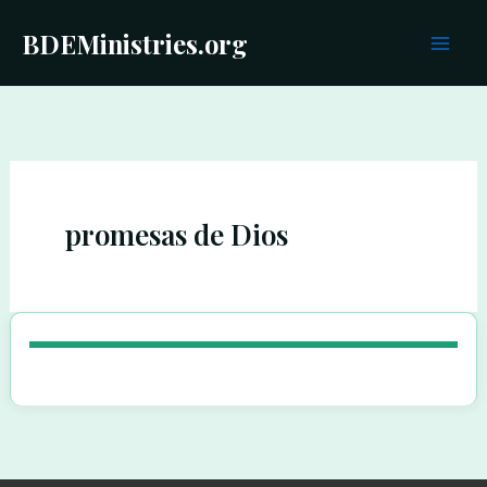
Ir
BDEMinistries.org
al
contenido
promesas de Dios