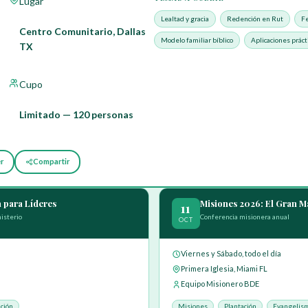
Lugar
Lealtad y gracia
Redención en Rut
Fe
Centro Comunitario, Dallas
Modelo familiar bíblico
Aplicaciones práct
TX
Cupo
Limitado — 120 personas
er
Compartir
 para Líderes
Misiones 2026: El Gran 
11
isterio
Conferencia misionera anual
OCT
Viernes y Sábado, todo el día
Primera Iglesia, Miami FL
Equipo Misionero BDE
ción
Misiones
Plantación
Evangelis