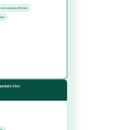
 en tiempos difíciles
icas
Mandato Hoy
mo