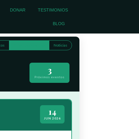
DONAR
TESTIMONIOS
BLOG
cos
Próximos Eventos
Noticias
3
Próximos eventos
14
JUN 2026