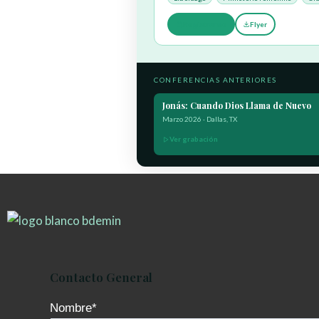
Registrarme
Flyer
CONFERENCIAS ANTERIORES
Jonás: Cuando Dios Llama de Nuevo
Marzo 2026 · Dallas, TX
Ver grabación
Contacto General
Nombre*