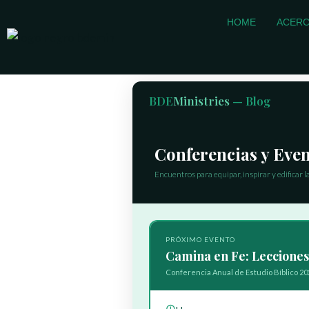
Ir
HOME
ACERC
al
contenido
BDE
Ministries
— Blog
Conferencias y Eve
Encuentros para equipar, inspirar y edificar 
PRÓXIMO EVENTO
Camina en Fe: Lecciones 
Conferencia Anual de Estudio Bíblico 20