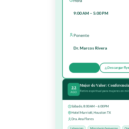
Hora
9:00 AM – 5:00 PM
Ponente
Dr. Marcos Rivera
Registrarme
Descargar fly
Mujer de Valor: Conferencia
22
Retiro espiritual para mujeres en min
AGO
Sábado, 8:00 AM – 6:00 PM
Hotel Marriott, Houston TX
Dra. Ana Flores
Liderazgo
Ministerio femenino
Ora