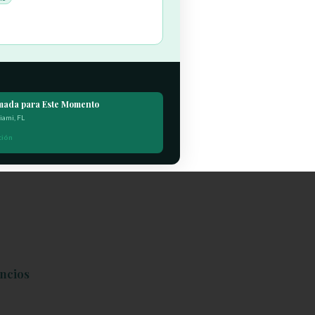
amada para Este Momento
iami, FL
ción
ncios