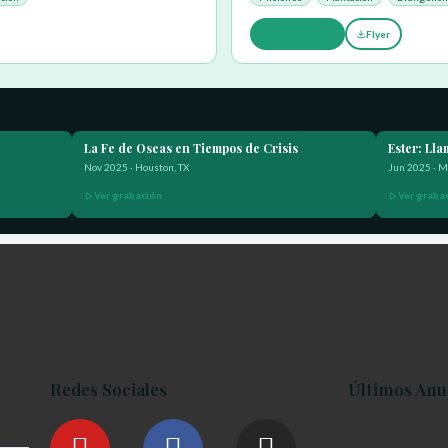
Registrarme
Flyer
La Fe de Oseas en Tiempos de Crisis
Ester: Ll
Nov 2025 · Houston, TX
Jun 2025 · M
Ver grabación
Ver graba
Redes Sociales
Últimos Anu
Y
L
F
I