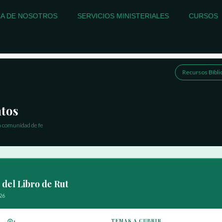
A DE NOSOTROS
SERVICIOS MINISTERIALES
CURSOS
Recursos Bíbli
ntos
la comunidad de fe
del Libro de Rut
26
TEMAS A CUBRIR