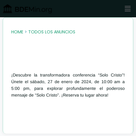
Ir
B
Men
al
u
contenido
s
c
HOME
>
TODOS LOS ANUNCIOS
a
r
¡Descubre la transformadora conferencia “Solo Cristo”!
Únete el sábado, 27 de enero de 2024, de 10:00 am a
5:00 pm, para explorar profundamente el poderoso
mensaje de “Solo Cristo”. ¡Reserva tu lugar ahora!